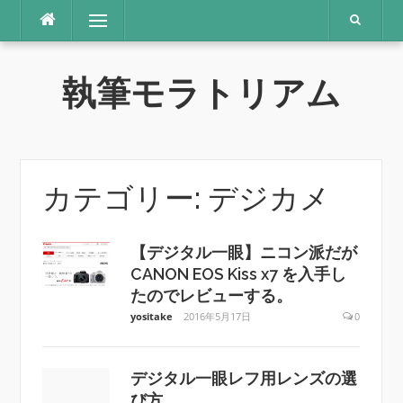
コ
メニュー
ン
テ
ン
執筆モラトリアム
ツ
へ
ス
キ
ッ
プ
カテゴリー: デジカメ
【デジタル一眼】ニコン派だが
CANON EOS Kiss x7 を入手し
たのでレビューする。
yositake
2016年5月17日
0
デジタル一眼レフ用レンズの選
び方