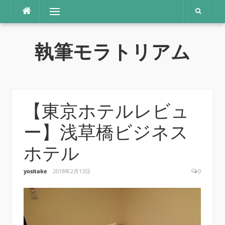
コ
メニュー
ン
テ
ン
執筆モラトリアム
ツ
へ
ス
キ
ッ
プ
【東京ホテルレビュ
ー】浅草橋ビジネス
ホテル
yositake
2018年2月13日
0