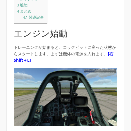
3
離陸
4
まとめ
4.1
関連記事
エンジン始動
トレーニングが始まると、コックピットに座った状態か
らスタートします。まずは機体の電源を入れます。
[右
Shift＋L]