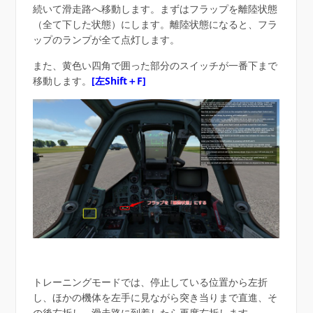
続いて滑走路へ移動します。まずはフラップを離陸状態
（全て下した状態）にします。離陸状態になると、フラ
ップのランプが全て点灯します。
また、黄色い四角で囲った部分のスイッチが一番下まで
移動します。
[左Shift＋F]
トレーニングモードでは、停止している位置から左折
し、ほかの機体を左手に見ながら突き当りまで直進、そ
の後右折し、滑走路に到着したら再度右折します。