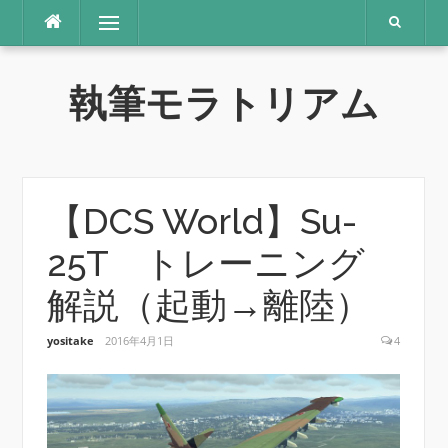
コ
メニュー
ン
テ
ン
執筆モラトリアム
ツ
へ
ス
キ
ッ
プ
【DCS World】Su-
25T トレーニング
解説（起動→離陸）
yositake
2016年4月1日
4