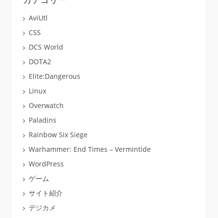
AviUtl
CSS
DCS World
DOTA2
Elite:Dangerous
Linux
Overwatch
Paladins
Rainbow Six Siege
Warhammer: End Times – Vermintide
WordPress
ゲーム
サイト紹介
デジカメ