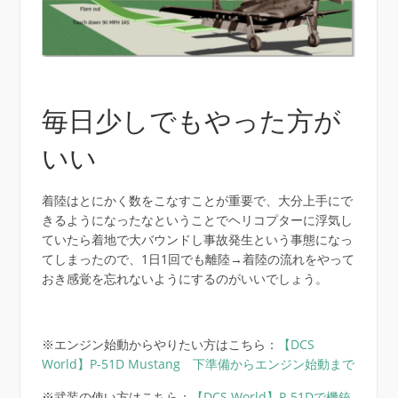
毎日少しでもやった方が
いい
着陸はとにかく数をこなすことが重要で、大分上手にで
きるようになったなということでヘリコプターに浮気し
ていたら着地で大バウンドし事故発生という事態になっ
てしまったので、1日1回でも離陸→着陸の流れをやって
おき感覚を忘れないようにするのがいいでしょう。
※エンジン始動からやりたい方はこちら：
【DCS
World】P-51D Mustang 下準備からエンジン始動まで
※武装の使い方はこちら：
【DCS World】P-51Dで機銃