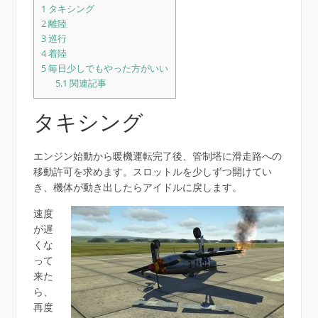
1
タキシング
2
離陸
3
巡行
4
着陸
5
毎日少しでもやった方がいい
5.1
関連記事
タキシング
エンジン始動から暖機運転完了後、管制塔に滑走路への
移動許可を求めます。スロットルを少しずつ開けてい
き、機体が動き出したらアイドルに戻します。
速度
が遅
くな
って
来た
ら、
再度