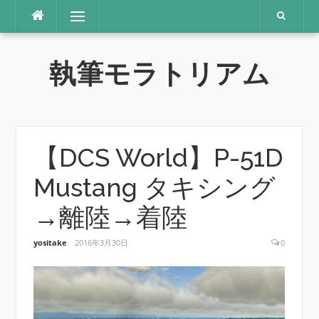
コ
メニュー
ン
テ
ン
執筆モラトリアム
ツ
へ
ス
キ
ッ
プ
【DCS World】P-51D
Mustang タキシング
→離陸→着陸
yositake
2016年3月30日
0