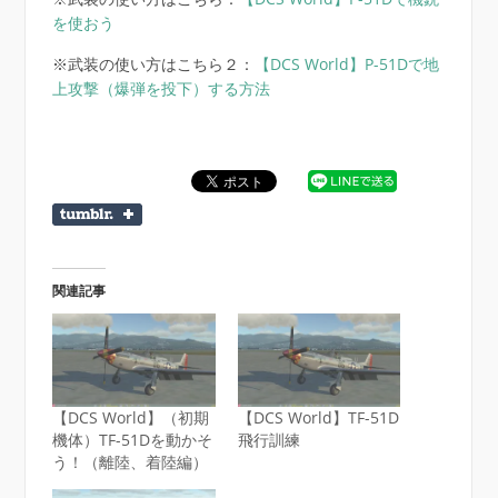
を使おう
※武装の使い方はこちら２：
【DCS World】P-51Dで地
上攻撃（爆弾を投下）する方法
関連記事
【DCS World】（初期
【DCS World】TF-51D
機体）TF-51Dを動かそ
飛行訓練
う！（離陸、着陸編）