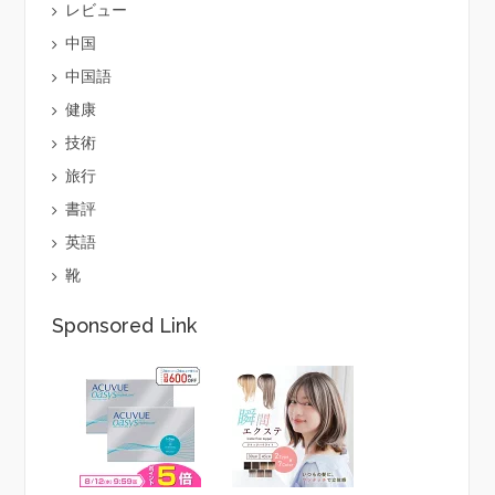
レビュー
中国
中国語
健康
技術
旅行
書評
英語
靴
Sponsored Link