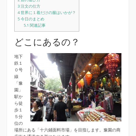
3
注文の仕方
4
世界に１着だけの服はいかが？
5
今日のまとめ
5.1
関連記事
どこにあるの？
地下
鉄１
０号
線
「豫
園」
駅か
ら徒
歩１
５分
位の
場所にある「十六鋪面料市場」を目指します。豫園の商