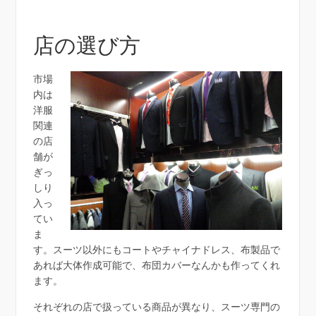
店の選び方
市場
内は
洋服
関連
の店
舗が
ぎっ
しり
入っ
てい
ま
す。スーツ以外にもコートやチャイナドレス、布製品で
あれば大体作成可能で、布団カバーなんかも作ってくれ
ます。
それぞれの店で扱っている商品が異なり、スーツ専門の