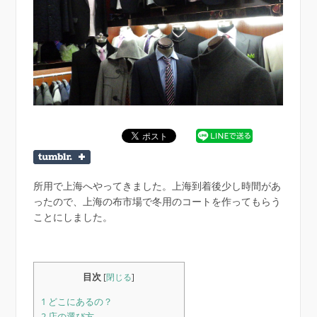
所用で上海へやってきました。上海到着後少し時間があ
ったので、上海の布市場で冬用のコートを作ってもらう
ことにしました。
目次
[
閉じる
]
1
どこにあるの？
2
店の選び方