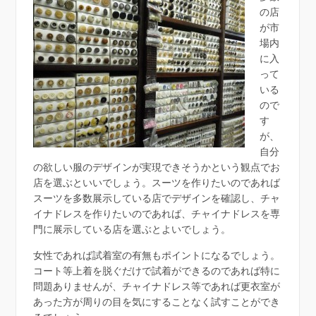
の店
が市
場内
に入
って
いる
ので
す
が、
自分
の欲しい服のデザインが実現できそうかという観点でお
店を選ぶといいでしょう。スーツを作りたいのであれば
スーツを多数展示している店でデザインを確認し、チャ
イナドレスを作りたいのであれば、チャイナドレスを専
門に展示している店を選ぶとよいでしょう。
女性であれば試着室の有無もポイントになるでしょう。
コート等上着を脱ぐだけで試着ができるのであれば特に
問題ありませんが、チャイナドレス等であれば更衣室が
あった方が周りの目を気にすることなく試すことができ