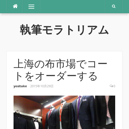
コ
メニュー
ン
テ
ン
執筆モラトリアム
ツ
へ
ス
キ
ッ
プ
上海の布市場でコー
トをオーダーする
yositake
2015年10月29日
0