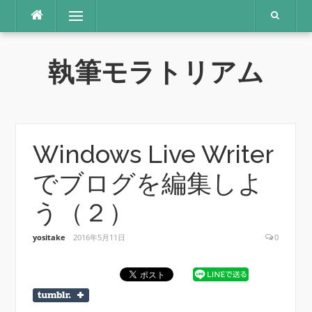
コ
メニュー
ン
テ
ン
執筆モラトリアム
ツ
へ
ス
キ
ッ
プ
Windows Live Writer
でブログを編集しよ
う（２）
yositake
2016年5月11日
0